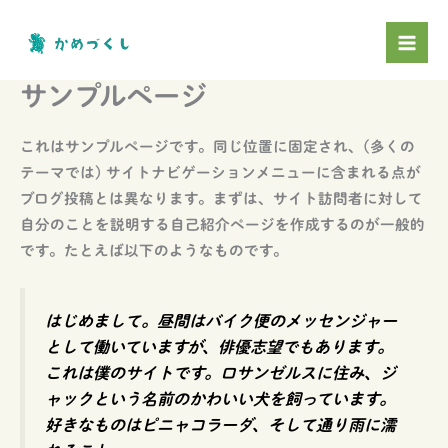
内
容
を
ス
サンプルページ
キ
ッ
これはサンプルページです。同じ位置に固定され、(多くの
プ
テーマでは) サイトナビゲーションメニューに含まれる点が
ブログ投稿とは異なります。まずは、サイト訪問者に対して
自分のことを説明する自己紹介ページを作成するのが一般的
です。たとえば以下のようなものです。
はじめまして。昼間はバイク便のメッセンジャー
として働いていますが、俳優志望でもあります。
これは僕のサイトです。ロサンゼルスに住み、ジ
ャックという名前のかわいい犬を飼っています。
好きなものはピニャコラーダ、そして通り雨に濡